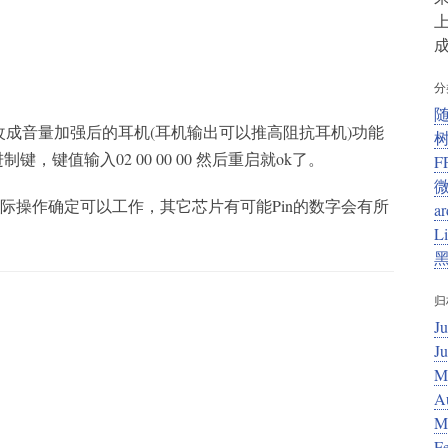
上
成
分
成音量加强后的耳机(耳机输出可以推高阻抗耳机)功能
制键，键值输入02 00 00 00 然后重启就ok了。
F
88s上实际操作确定可以工作，其它芯片有可能Pin的数字会有所
ar
L
归
Ju
J
M
A
M
F