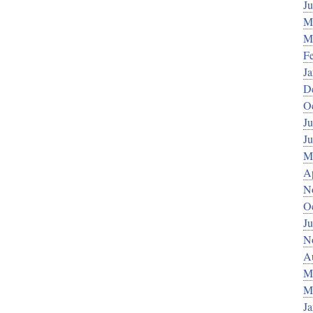
J
M
M
F
J
D
O
Ju
J
M
Ap
N
O
Ju
N
A
M
M
J