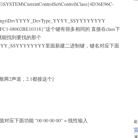
TEM\CurrentControlSet\Control\Class{4D36E96C-
ettings\DrvYYYY_DevType_YYYY_SSYYYYYYYY
E-BFC1-08002BE10318}”这个键有很多相同的 直接在class下
Audio就能找到要找的那个
e_YYYY_SSYYYYYYYY里面新建二进制键，键名对应下面
 [一般两2声道，2.1都接这个]
值对应下面功能 "00 00 00 00" = 线性输入
最
雷
来