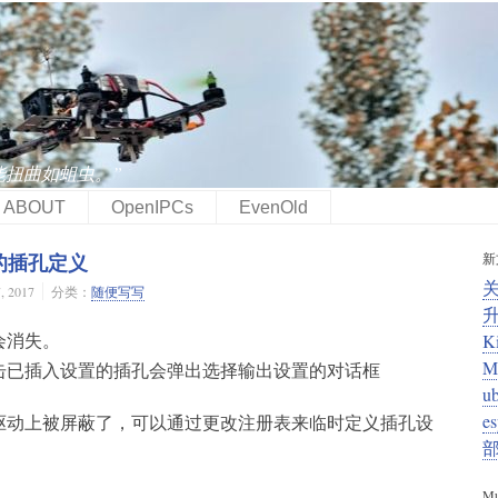
能扭曲如蛆虫。”
ABOUT
OpenIPCs
EvenOld
新
卡的插孔定义
 2017
分类：
随便写写
会消失。
K
M
击已插入设置的插孔会弹出选择输出设置的对话框
u
e
驱动上被屏蔽了，可以通过更改注册表来临时定义插孔设
Mu