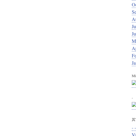
O
S
A
Ju
J
M
Ap
F
J
Mi
-
其
- -
V