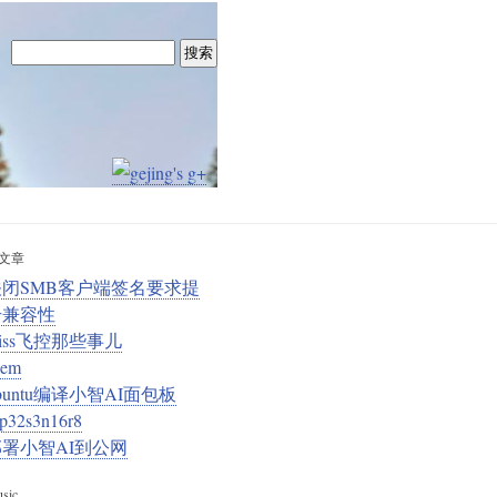
文章
关闭SMB客户端签名要求提
升兼容性
iss飞控那些事儿
em
buntu编译小智AI面包板
sp32s3n16r8
部署小智AI到公网
sic