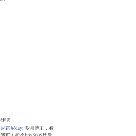
近回复
尼雷尼day
: 多谢博主，看
我可以捡个brix5005然后