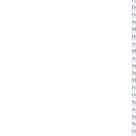
D
O
J
M
D
A
M
A
Ju
J
M
F
O
S
A
Ju
N
O