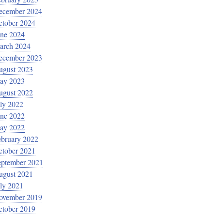
ecember 2024
ctober 2024
une 2024
arch 2024
ecember 2023
ugust 2023
ay 2023
ugust 2022
ly 2022
une 2022
ay 2022
ebruary 2022
ctober 2021
eptember 2021
ugust 2021
ly 2021
ovember 2019
ctober 2019