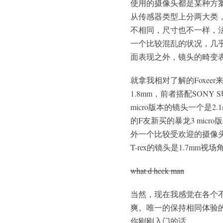
使用的摄像头都是某种方
从传感器类型上分两大类，
不相同，尺寸也不一样，
一个比较混乱的状况，几
面表现之外，镜头的畸变
就拿我相对了解的Foxeer来说
1.8mm，前者搭配SONY SU
micro版本的镜头一个是2.
的F友新买的暴龙3 micr
外一个比较受欢迎的摄像头ca
T-rex的镜头是1.7mm视场角
what d heck man
当然，现在我感觉在各个
爽。唯一的保持相同体验
你刚刚入门的话。