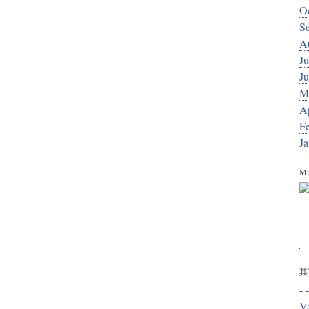
O
S
A
Ju
J
M
Ap
F
J
Mi
-
其
- -
V