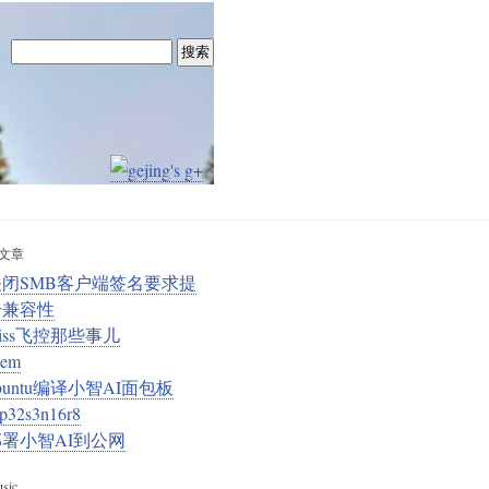
文章
关闭SMB客户端签名要求提
升兼容性
iss飞控那些事儿
em
buntu编译小智AI面包板
sp32s3n16r8
部署小智AI到公网
sic