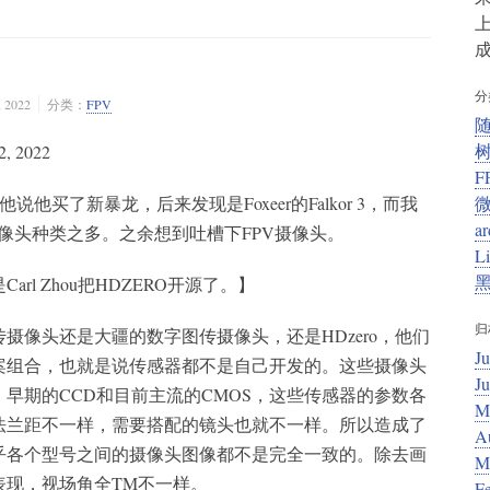
上
成
分
2022
分类：
FPV
, 2022
F
他买了新暴龙，后来发现是Foxeer的Falkor 3，而我
ar
叹摄像头种类之多。之余想到吐槽下FPV摄像头。
L
rl Zhou把HDZERO开源了。】
归
摄像头还是大疆的数字图传摄像头，还是HDzero，他们
Ju
案组合，也就是说传感器都不是自己开发的。这些摄像头
J
早期的CCD和目前主流的CMOS，这些传感器的参数各
M
法兰距不一样，需要搭配的镜头也就不一样。所以造成了
A
乎各个型号之间的摄像头图像都不是完全一致的。除去画
M
表现，视场角全TM不一样。
F