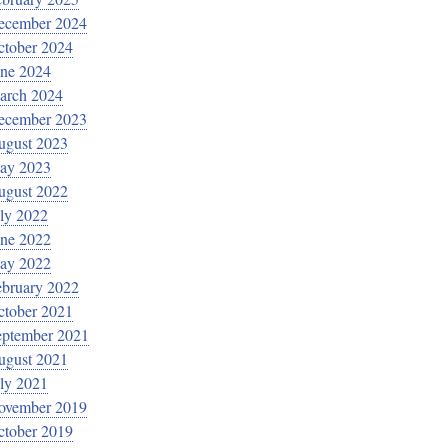
ecember 2024
ctober 2024
une 2024
arch 2024
ecember 2023
ugust 2023
ay 2023
ugust 2022
ly 2022
une 2022
ay 2022
ebruary 2022
ctober 2021
eptember 2021
ugust 2021
ly 2021
ovember 2019
ctober 2019