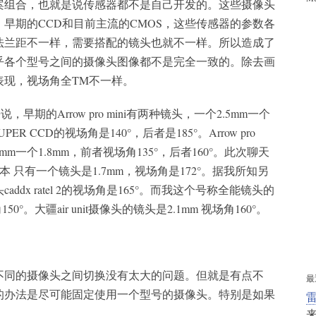
案组合，也就是说传感器都不是自己开发的。这些摄像头
早期的CCD和目前主流的CMOS，这些传感器的参数各
法兰距不一样，需要搭配的镜头也就不一样。所以造成了
乎各个型号之间的摄像头图像都不是完全一致的。除去画
表现，视场角全TM不一样。
，早期的Arrow pro mini有两种镜头，一个2.5mm一个
PER CCD的视场角是140°，后者是185°。Arrow pro
1mm一个1.8mm，前者视场角135°，后者160°。此次聊天
o版本 只有一个镜头是1.7mm，视场角是172°。据我所知另
ddx ratel 2的视场角是165°。而我这个号称全能镜头的
150°。大疆air unit摄像头的镜头是2.1mm 视场角160°。
不同的摄像头之间切换没有太大的问题。但就是有点不
最
的办法是尽可能固定使用一个型号的摄像头。特别是如果
雷
来