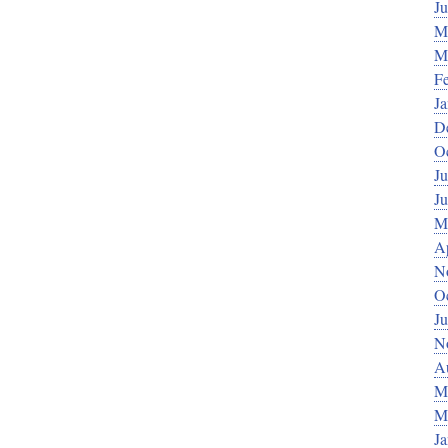
J
M
M
F
J
D
O
Ju
J
M
Ap
N
O
Ju
N
A
M
M
J