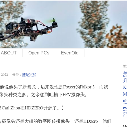
能扭曲如蛆虫。”
ABOUT
OpenIPCs
EvenOld
新
2022
分类：
随便写写
他买了新暴龙，后来发现是Foxeer的Falkor 3，而我
K
M
叹摄像头种类之多。之余想到吐槽下FPV摄像头。
u
e
rl Zhou把HDZERO开源了。】
摄像头还是大疆的数字图传摄像头，还是HDzero，他们
Mu