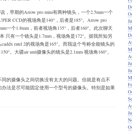
D
，早期的Arrow pro mini有两种镜头，一个2.5mm一个
O
PER CCD的视场角是140°，后者是185°。Arrow pro
J
1mm一个1.8mm，前者视场角135°，后者160°。此次聊天
M
D
o版本 只有一个镜头是1.7mm，视场角是172°。据我所知另
A
ddx ratel 2的视场角是165°。而我这个号称全能镜头的
M
150°。大疆air unit摄像头的镜头是2.1mm 视场角160°。
A
Ju
J
M
不同的摄像头之间切换没有太大的问题。但就是有点不
F
的办法是尽可能固定使用一个型号的摄像头。特别是如果
O
S
A
Ju
N
O