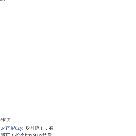
近回复
尼雷尼day
: 多谢博主，看
我可以捡个brix5005然后