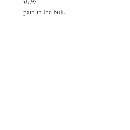
蛋疼
pain in the butt.