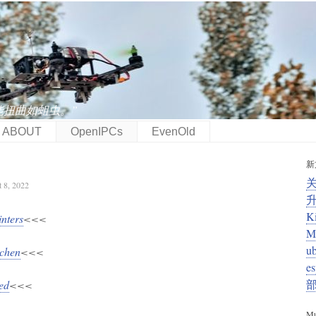
能扭曲如蛆虫。”
ABOUT
OpenIPCs
EvenOld
新
, 2022
K
nters
<<<
M
u
tchen
<<<
e
xed
<<<
Mu