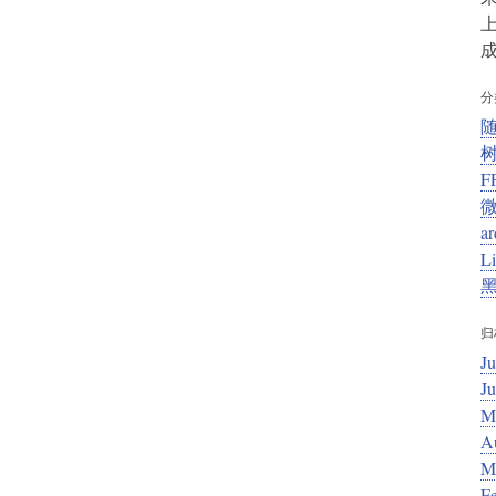
上
成
分
F
ar
L
归
Ju
J
M
A
M
F