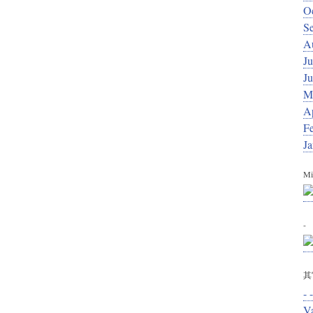
O
S
A
Ju
J
M
Ap
F
J
Mi
-
其
- -
V