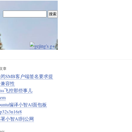
文章
关闭SMB客户端签名要求提
升兼容性
iss飞控那些事儿
em
buntu编译小智AI面包板
sp32s3n16r8
部署小智AI到公网
sic