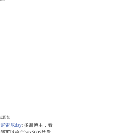
近回复
尼雷尼day
: 多谢博主，看
我可以捡个brix5005然后