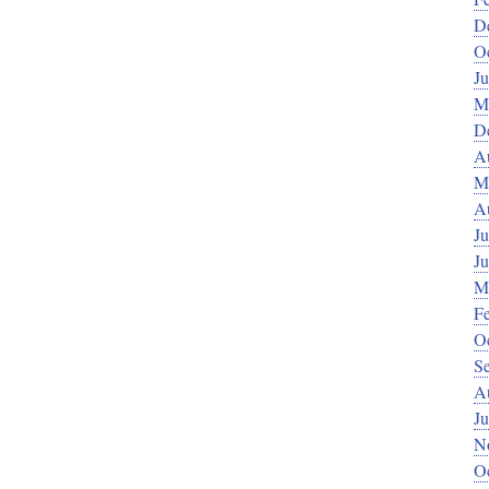
D
O
J
M
D
A
M
A
Ju
J
M
F
O
S
A
Ju
N
O