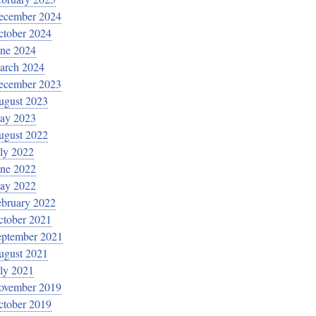
ecember 2024
ctober 2024
une 2024
arch 2024
ecember 2023
ugust 2023
ay 2023
ugust 2022
ly 2022
une 2022
ay 2022
ebruary 2022
ctober 2021
eptember 2021
ugust 2021
ly 2021
ovember 2019
ctober 2019