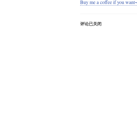
Buy me a coffee if you want
评论已关闭