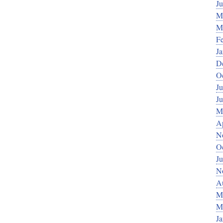
J
M
M
F
J
D
O
Ju
J
M
Ap
N
O
Ju
N
A
M
M
J