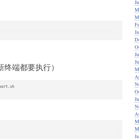
J
M
M
F
J
D
O
Ju
J
新终端都要执行）
M
Ap
N
port.sh
O
Ju
N
A
M
M
J