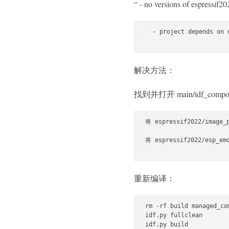
“ - no versions of espressif
解决方法：
找到并打开 main/idf_compon
将 espressif2022/image_p
重新编译：
rm -rf build managed_com
idf.py fullclean

idf.py build