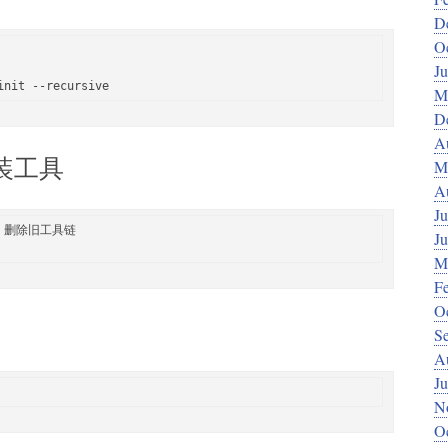
D
O
J
M
D
A
安装工具
M
A
Ju
 # 删除旧工具链

J
M
F
O
S
A
Ju
N
O