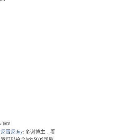
近回复
尼雷尼day
: 多谢博主，看
我可以捡个brix5005然后