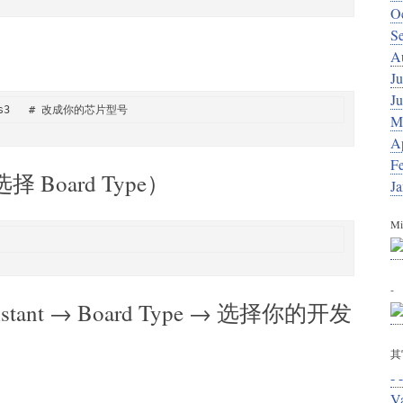
O
S
A
Ju
J
M
Ap
F
Board Type）
J
Mi
-
sistant → Board Type → 选择你的开发
其
- -
V