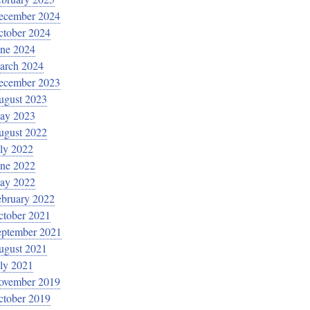
ecember 2024
ctober 2024
une 2024
arch 2024
ecember 2023
ugust 2023
ay 2023
ugust 2022
ly 2022
une 2022
ay 2022
ebruary 2022
ctober 2021
eptember 2021
ugust 2021
ly 2021
ovember 2019
ctober 2019