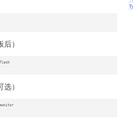
T
板后）
可选）