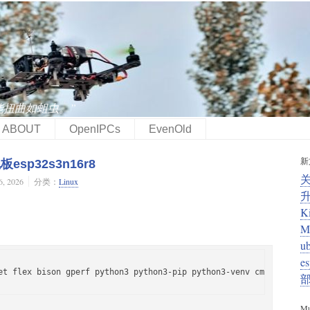
能扭曲如蛆虫。”
ABOUT
OpenIPCs
EvenOld
新
esp32s3n16r8
 2026
分类：
Linux
K
M
u
e
et flex bison gperf python3 python3-pip python3-venv cmake ninja-
Mu