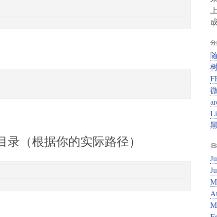
上
成
分
F
ar
L
DF 目录（根据你的实际路径）
归
Ju
J
M
A
M
F