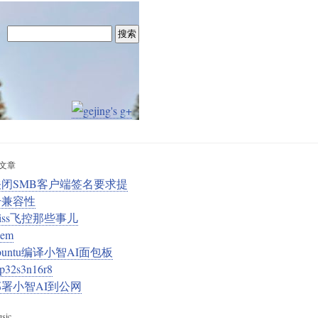
文章
关闭SMB客户端签名要求提
升兼容性
iss飞控那些事儿
em
buntu编译小智AI面包板
sp32s3n16r8
build    ccache libffi-dev libssl-dev dfu-util libusb-1.0-0

部署小智AI到公网
sic