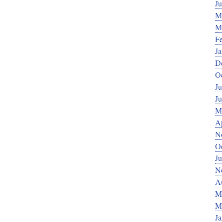
J
M
M
F
J
D
O
Ju
J
M
Ap
N
O
Ju
N
A
M
M
J