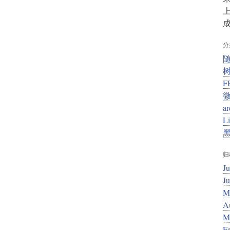
上
成
分
F
ar
L
归
Ju
J
M
A
M
F