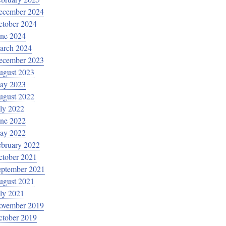
ecember 2024
ctober 2024
une 2024
arch 2024
ecember 2023
ugust 2023
ay 2023
ugust 2022
ly 2022
une 2022
ay 2022
ebruary 2022
ctober 2021
eptember 2021
ugust 2021
ly 2021
ovember 2019
ctober 2019