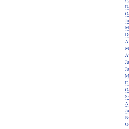
D
O
J
M
D
A
M
A
Ju
J
M
F
O
S
A
Ju
N
O