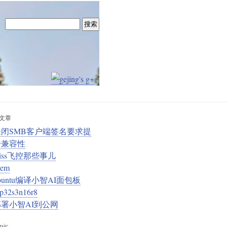
文章
关闭SMB客户端签名要求提
升兼容性
iss飞控那些事儿
em
buntu编译小智AI面包板
sp32s3n16r8
部署小智AI到公网
sic