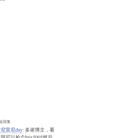
近回复
尼雷尼day
: 多谢博主，看
我可以捡个brix5005然后