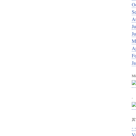
O
S
A
Ju
J
M
Ap
F
J
Mi
-
其
- -
V