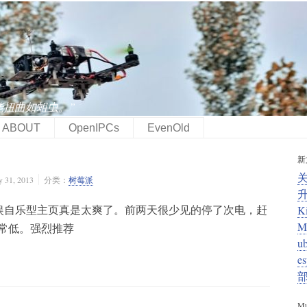
能扭曲如蛆虫。”
ABOUT
OpenIPCs
EvenOld
新
31, 2013
分类：
树莓派
娱自乐型主页真是太爽了。前两天很少见的停了次电，赶
K
M
非常低。强烈推荐
u
e
Mu