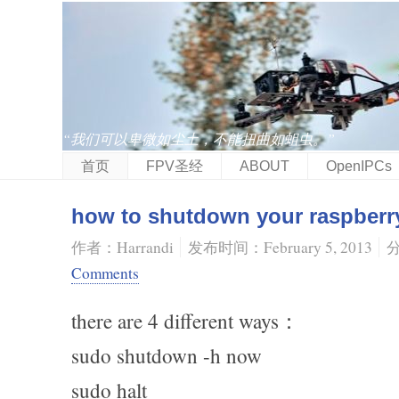
“我们可以卑微如尘土，不能扭曲如蛆虫。”
首页
FPV圣经
ABOUT
OpenIPCs
how to shutdown your raspberr
作者：Harrandi
发布时间：February 5, 2013
Comments
there are 4 different ways：
sudo shutdown -h now
sudo halt