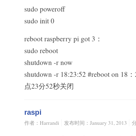
sudo poweroff
sudo init 0
reboot raspberry pi got 3：
sudo reboot
shutdown -r now
shutdown -r 18:23:52 #reboot o
点23分52秒关闭
raspi
作者：Harrandi
发布时间：January 31, 2013